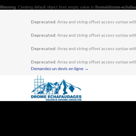
Warning
: Creating default object from empty value in
/home/drome-echafau
Deprecated
: Array and string offset access syntax wit
Deprecated
: Array and string offset access syntax wit
Deprecated
: Array and string offset access syntax wit
Deprecated
: Array and string offset access syntax wit
Demandez un devis en ligne →