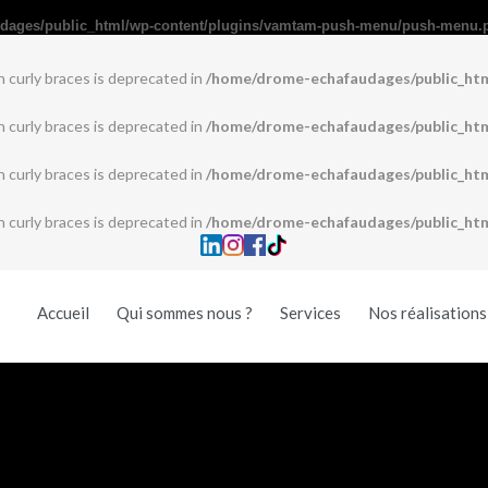
dages/public_html/wp-content/plugins/vamtam-push-menu/push-menu.
h curly braces is deprecated in
/home/drome-echafaudages/public_htm
h curly braces is deprecated in
/home/drome-echafaudages/public_htm
h curly braces is deprecated in
/home/drome-echafaudages/public_htm
h curly braces is deprecated in
/home/drome-echafaudages/public_htm
Accueil
Qui sommes nous ?
Services
Nos réalisations